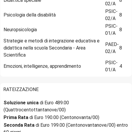
Didattica speciale
8
02/A
PSIC-
Psicologia della disabilità
8
02/A
PSIC-
Neuropsicologia
8
01/A
Strategie e metodi di integrazione educativa e
PAED-
didattica nella scuola Secondaria - Area
8
02/A
Scientifica
PSIC-
Emozioni, intelligenze, apprendimento
4
01/A
RATEIZZAZIONE
Soluzione unica
di Euro 489.00
(Quattrocentottantanove/00)
Prima Rata
di Euro 190.00 (Centonovanta/00)
Seconda Rata
di Euro 199.00 (Centonovantanove/00) entro