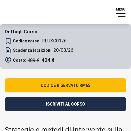
MENU
Dettagli Corso
PLUSC0126
Codice corso:
20/08/26
Scadenza iscrizioni:
424
€
489
€
Costo:
CODICE RISERVATO RM65
ISCRIVITI AL CORSO
Strategie e metodi di intervento sulla